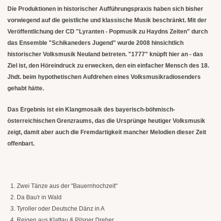
Die Produktionen in historischer Aufführungspraxis haben sich bisher
vorwiegend auf die geistliche und klassische Musik beschränkt. Mit der
Veröffentlichung der CD "Lyranten - Popmusik zu Haydns Zeiten" durch
das Ensemble "Schikaneders Jugend" wurde 2008 hinsichtlich
historischer Volksmusik Neuland betreten. "1777" knüpft hier an - das
Ziel ist, den Höreindruck zu erwecken, den ein einfacher Mensch des 18.
Jhdt. beim hypothetischen Aufdrehen eines Volksmusikradiosenders
gehabt hätte.
Das Ergebnis ist ein Klangmosaik des bayerisch-böhmisch-
österreichischen Grenzraums, das die Ursprünge heutiger Volksmusik
zeigt, damit aber auch die Fremdartigkeit mancher Melodien dieser Zeit
offenbart.
1. Zwei Tänze aus der "Bauernhochzeit"
2. Da Bau'r in Wald
3. Tyroller oder Deutsche Dänz in A
4. Reigen aus Klattau & Pilsner Dreher