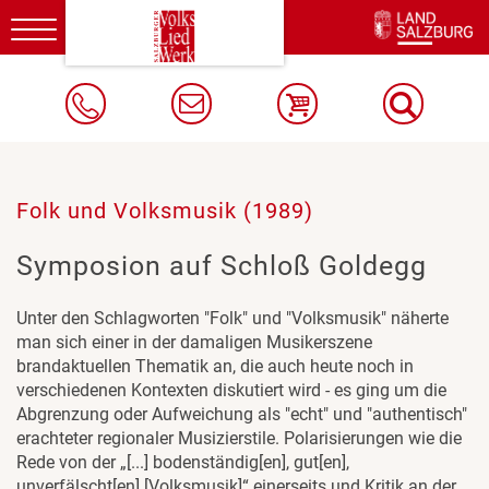
Toggle
navigation
Folk und Volksmusik (1989)
Symposion auf Schloß Goldegg
Unter den Schlagworten "Folk" und "Volksmusik" näherte
man sich einer in der damaligen Musikerszene
brandaktuellen Thematik an, die auch heute noch in
verschiedenen Kontexten diskutiert wird - es ging um die
Abgrenzung oder Aufweichung als "echt" und "authentisch"
erachteter regionaler Musizierstile. Polarisierungen wie die
Rede von der „[...] bodenständig[en], gut[en],
unverfälscht[en] [Volksmusik]“ einerseits und Kritik an der