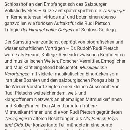
Schlosshof an den Empfangstisch des Salzburger
Volksliedwerkes – kurze Zeit später spielten die
Tanzgeiger
im Kemenatensaal virtuos auf und boten einen ebenso
ganzvollen wie furiosen Auftakt für die Rudi Pietsch
Trilogie
Der Himmel voller Geigen
auf Schloss Goldegg.
Der Samstag war zunächst geprägt von biografischen und
wissenschaftlichen Vorträgen – Dr. Rudolf/Rudi Pietsch
wurde als Freund, Kollege, Reisender zwischen Kontinenten
und musikalischen Welten, Forscher, Vermittler, Ermöglicher
und Musikant eingehend beleuchtet.
Musikalische
Verortungen
mit vielerlei musikalischen Eindrücken vom
Iran über Bosnien und den salzburgischen Pongau bis in
die Wiener Vorstadt zeigten einen kleinen Ausschnitt von
Rudi Pietschs weitreichendem, welt- und
klangoffenem Netzwerk an ehemaligen Mitmusiker*innen
und Kolleg*innen. Den Abend prägten frühere
Mitmusikant*innen und die von Rudi Pietsch gegründeten
Tanzgeiger
in älteren Besetzungen als
Old Pietsch Boys
and Girls
. Der konzertante Teil mündete in eine bunte