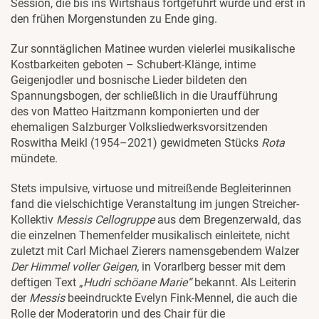
Session, die bis ins Wirtshaus fortgeführt wurde und erst in
den frühen Morgenstunden zu Ende ging.
Zur sonntäglichen Matinee wurden vielerlei musikalische
Kostbarkeiten geboten – Schubert-Klänge, intime
Geigenjodler und bosnische Lieder bildeten den
Spannungsbogen, der schließlich in die Uraufführung
des von Matteo Haitzmann komponierten und der
ehemaligen Salzburger Volksliedwerksvorsitzenden
Roswitha Meikl (1954–2021) gewidmeten Stücks
Rota
mündete.
Stets impulsive, virtuose und mitreißende Begleiterinnen
fand die vielschichtige Veranstaltung im jungen Streicher-
Kollektiv
Messis Cellogruppe
aus dem Bregenzerwald, das
die einzelnen Themenfelder musikalisch einleitete, nicht
zuletzt mit Carl Michael Zierers namensgebendem Walzer
Der Himmel voller Geigen,
in Vorarlberg besser mit dem
deftigen Text „
Hudri schöane Marie“
bekannt. Als Leiterin
der
Messis
beeindruckte Evelyn Fink-Mennel, die auch die
Rolle der Moderatorin und des Chair für die