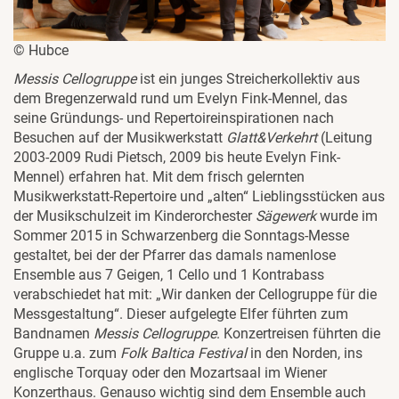
© Hubce
Messis Cellogruppe
ist ein junges Streicherkollektiv aus
dem Bregenzerwald rund um Evelyn Fink-Mennel, das
seine Gründungs- und Repertoireinspirationen nach
Besuchen auf der Musikwerkstatt
Glatt&Verkehrt
(Leitung
2003-2009 Rudi Pietsch, 2009 bis heute Evelyn Fink-
Mennel) erfahren hat. Mit dem frisch gelernten
Musikwerkstatt-Repertoire und „alten“ Lieblingsstücken aus
der Musikschulzeit im Kinderorchester
Sägewerk
wurde im
Sommer 2015 in Schwarzenberg die Sonntags-Messe
gestaltet, bei der der Pfarrer das damals namenlose
Ensemble aus 7 Geigen, 1 Cello und 1 Kontrabass
verabschiedet hat mit: „Wir danken der Cellogruppe für die
Messgestaltung“. Dieser aufgelegte Elfer führten zum
Bandnamen
Messis Cellogruppe
. Konzertreisen führten die
Gruppe u.a. zum
Folk Baltica Festival
in den Norden, ins
englische Torquay oder den Mozartsaal im Wiener
Konzerthaus. Genauso wichtig sind dem Ensemble auch