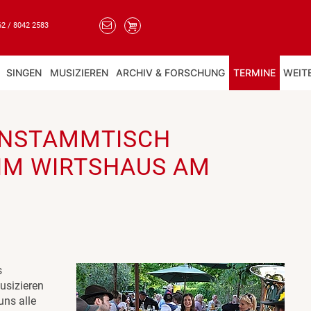
62 / 8042 2583
SINGEN
MUSIZIEREN
ARCHIV & FORSCHUNG
TERMINE
WEIT
ENSTAMMTISCH
 IM WIRTSHAUS AM
s
usizieren
uns alle