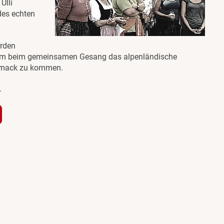
Ulli
des echten
erden
um beim gemeinsamen Gesang das alpenländische
chmack zu kommen.
.