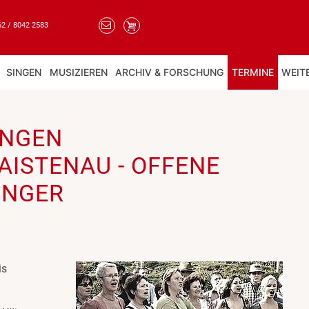
62 / 8042 2583
SINGEN
MUSIZIEREN
ARCHIV & FORSCHUNG
TERMINE
WEIT
SINGEN
AISTENAU - OFFENE
INGER
is